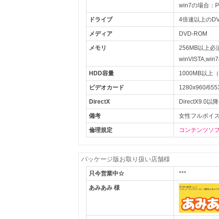
win7の場合：Pe
ドライブ
4倍速以上のD
メディア
DVD-ROM
メモリ
256MB以上必
winVISTA,w
HDD容量
1000MB以上
ビデオカード
1280x960
DirectX
DirectX9
備考
女性フルボイ
倫理規定
コンテンツソフ
パッケージ版お取り扱い店舗様
只今営業中☆
***
あみあみ 様