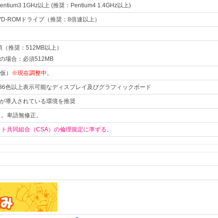
ntium3 1GHz以上 (推奨：Pentium4 1.4GHz以上)
VD-ROMドライブ（推奨：8倍速以上）
須（推奨：512MB以上）
in7の場合：必須512MB
（仮）
※現在調整中。
/65536色以上表示可能なディスプレイ及びグラフィックボード
.0以降が導入されている環境を推奨
ス。卑語無修正。
ト共同組合（CSA）の倫理規定に準ずる。