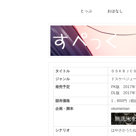
とっぷ
おはなし
タイトル
ＤＳＫＢＪＣ
ジャンル
ドスケベジュー
発売予定
PK版 2017
DL版 2017
頒布価格
1，800円（税
企画・脚本
okomeman
シナリオ
はやさかうた