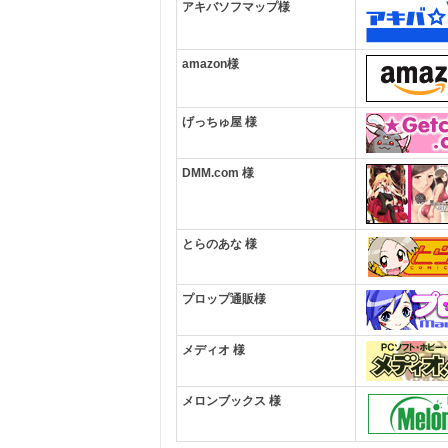
アキバソフマップ様
amazon様
げっちゅ屋 様
DMM.com 様
とらのあな 様
プロップ通販様
メディオ 様
メロンブックス 様