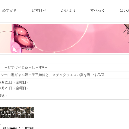
めすがき
どすけべ
がいよう
すぺっく
はい
Ｓ ～どすけべじゅ～し～ず♥～
シー白黒ギャル姪っ子三姉妹と、メチャクソエロい夏を過ごすAVG
年7月21日（金曜日）
年7月21日（金曜日）
抜き）
ね