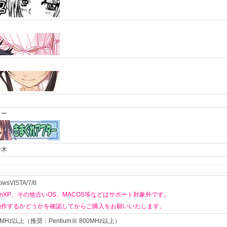
ター
鈴木
sVISTA/7/8
、winXP、その他古いOS、MACOS等など
はサポート対象外です。
動作するかどうかを確認してからご購入をお願いいたします。
500MHz以上（推奨：PentiumⅢ 800MHz以上）