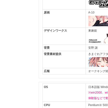
原画
A-10
デザインワークス
東麻姫
背景
安野 譲
背景素材提供
きまぐれアフ
広報
オークキング
OS
日本語版 Window
※win2000
体験版などで
CPU
PentiumⅢ 